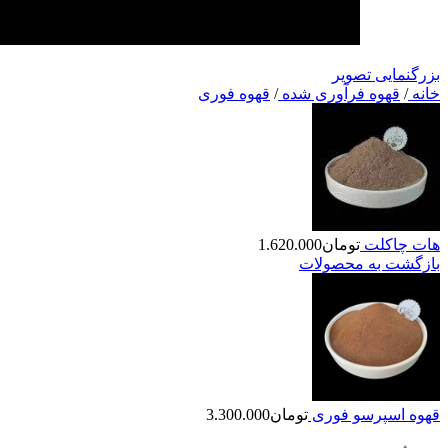
بزرگنمایی تصویر
خانه
/
قهوه فرآوری شده
/
قهوه فوری
هات چاکلت
تومان
1.620.000
بازگشت به محصولات
قهوه اسپرسو فوری
تومان
3.300.000