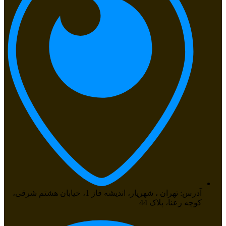
آدرس: تهران ، شهریار، اندیشه فاز 1، خیابان هشتم شرقی،
کوچه رعنا، پلاک 44