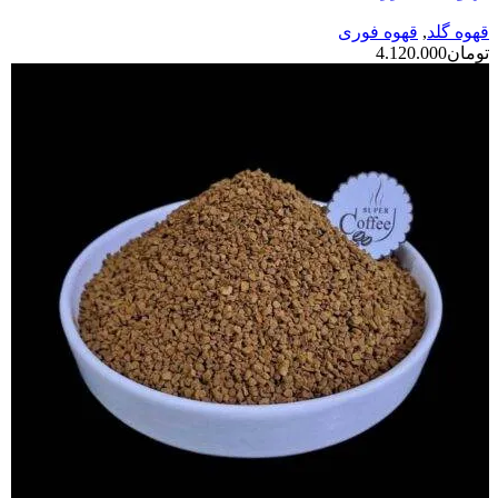
قهوه گلد
,
قهوه فوری
تومان
4.120.000