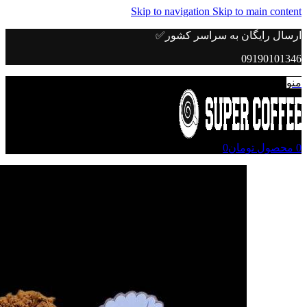
Skip to navigation
Skip to main content
ارسال رایگان به سراسر کشور✅
09190101346
منو
0
محصول
تومان
0