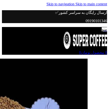
Skip to navigation
Skip to main content
ارسال رایگان به سراسر کشور✅
09190101346
منو
0
محصول
تومان
0