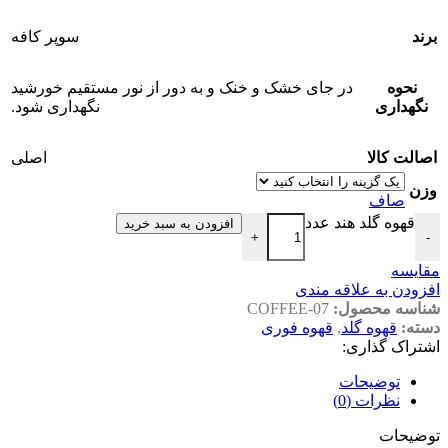
برند
سوپر کافه
نحوه
در جای خشک و خنک و به دور از نور مستقیم خورشید
نگهداری
نگهداری شود.
اصالت کالا
اصلی
وزن
صاف
قهوه گلد هند عدد
افزودن به سبد خرید
+
-
مقایسه
افزودن به علاقه مندی
شناسه محصول:
COFFEE-07
دسته:
قهوه گلد
,
قهوه فوری
اشتراک گذاری:
توضیحات
نظرات (0)
توضیحات