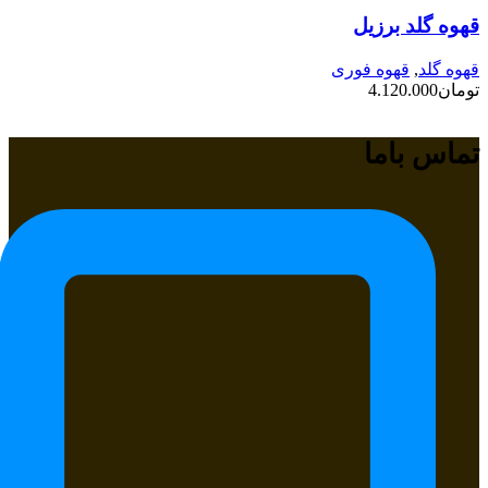
قهوه گلد برزیل
قهوه گلد
,
قهوه فوری
تومان
4.120.000
تماس باما