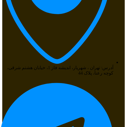
آدرس: تهران ، شهریار، اندیشه فاز 1، خیابان هشتم شرقی،
کوچه رعنا، پلاک 44