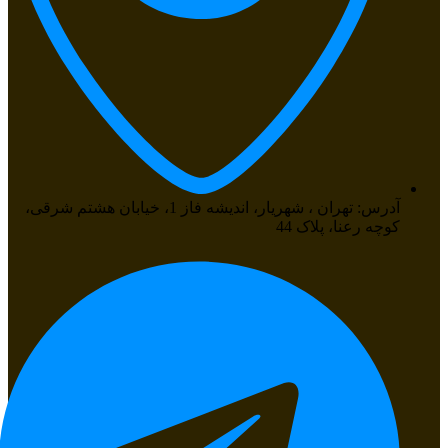
آدرس: تهران ، شهریار، اندیشه فاز 1، خیابان هشتم شرقی،
کوچه رعنا، پلاک 44