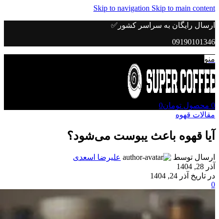
Skip to navigation
Skip to main content
ارسال رایگان به سراسر کشور✅
09190101346
منو
0
محصول
تومان
0
مقالات قهوه
آیا قهوه باعث یبوست می‌شود؟
ارسال توسط
علیرضا اسعدی
آذر 28, 1404
در تاریخ آذر 24, 1404
0