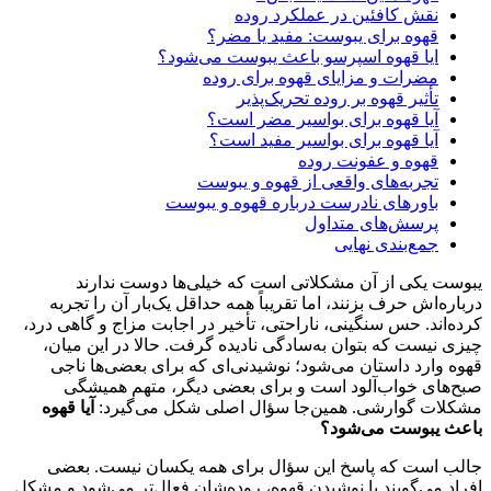
نقش کافئین در عملکرد روده
قهوه برای یبوست: مفید یا مضر؟
ایا قهوه اسپرسو باعث یبوست می‌شود؟
مضرات و مزایای قهوه برای روده
تأثیر قهوه بر روده تحریک‌پذیر
آیا قهوه برای بواسیر مضر است؟
آیا قهوه برای بواسیر مفید است؟
قهوه و عفونت روده
تجربه‌های واقعی از قهوه و یبوست
باورهای نادرست درباره قهوه و یبوست
پرسش‌های متداول
جمع‌بندی نهایی
یبوست یکی از آن مشکلاتی است که خیلی‌ها دوست ندارند
درباره‌اش حرف بزنند، اما تقریباً همه حداقل یک‌بار آن را تجربه
کرده‌اند. حس سنگینی، ناراحتی، تأخیر در اجابت مزاج و گاهی درد،
چیزی نیست که بتوان به‌سادگی نادیده گرفت. حالا در این میان،
قهوه وارد داستان می‌شود؛ نوشیدنی‌ای که برای بعضی‌ها ناجی
صبح‌های خواب‌آلود است و برای بعضی دیگر، متهم همیشگی
مشکلات گوارشی. همین‌جا سؤال اصلی شکل می‌گیرد:
آیا قهوه
باعث یبوست می‌شود؟
جالب است که پاسخ این سؤال برای همه یکسان نیست. بعضی
افراد می‌گویند با نوشیدن قهوه، روده‌شان فعال‌تر می‌شود و مشکل