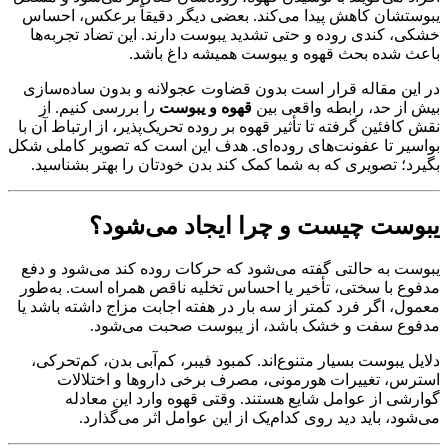
یبوستشان کاهش پیدا می‌کند. بعضی دیگر دقیقاً برعکس، احساس
خشکی، کندی روده و حتی تشدید یبوست دارند. این تضاد تجربه‌ها
باعث شده بحث قهوه و یبوست همیشه داغ باشد.
در این مقاله قرار است بدون قضاوت عجولانه و بدون ساده‌سازی
بیش از حد، رابطه واقعی بین
قهوه و یبوست
را بررسی کنیم. از
نقش کافئین گرفته تا تأثیر قهوه بر روده تحریک‌پذیر، از ارتباط آن با
بواسیر تا عفونت‌های روده‌ای. هدف این است که تصویر کاملی شکل
بگیرد؛ تصویری که به شما کمک کند بدن خودتان را بهتر بشناسید.
یبوست چیست و چرا ایجاد می‌شود؟
یبوست به حالتی گفته می‌شود که حرکات روده کند می‌شود و دفع
مدفوع با سختی، تأخیر یا احساس تخلیه ناقص همراه است. به‌طور
معمول، اگر فرد کمتر از سه بار در هفته اجابت مزاج داشته باشد یا
مدفوع سفت و خشک باشد، از یبوست صحبت می‌شود.
دلایل یبوست بسیار متنوع‌اند. کمبود فیبر، کم‌آبی بدن، کم‌تحرکی،
استرس، تغییرات هورمونی، مصرف برخی داروها و اختلالات
گوارشی از عوامل شایع هستند. وقتی قهوه وارد این معادله
می‌شود، باید دید روی کدام‌یک از این عوامل اثر می‌گذارد.