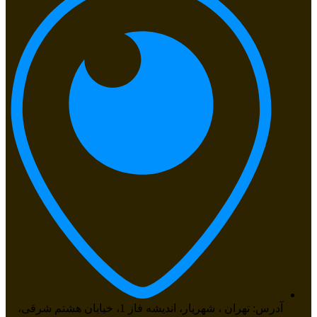
آدرس: تهران ، شهریار، اندیشه فاز 1، خیابان هشتم شرقی،