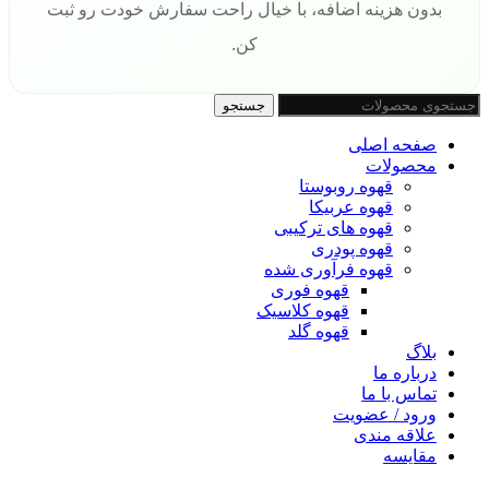
بدون هزینه اضافه، با خیال راحت سفارش خودت رو ثبت
کن.
جستجو
صفحه اصلی
محصولات
قهوه روبوستا
قهوه عربیکا
قهوه های ترکیبی
قهوه پودری
قهوه فرآوری شده
قهوه فوری
قهوه کلاسیک
قهوه گلد
بلاگ
درباره ما
تماس با ما
ورود / عضویت
علاقه مندی
مقایسه